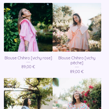
Blouse Chihiro [vichy rose]
Blouse Chihiro [vichy
pêche]
89,00
€
89,00
€