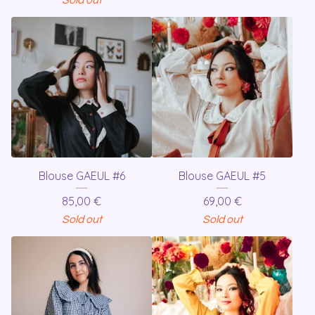
Blouse GAEUL #6
Blouse GAEUL #5
85,00
€
69,00
€
Sold out
Sold out