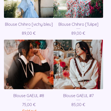
Blouse Chihiro [vichy bleu]
Blouse Chihiro [Tulipe]
89,00
€
89,00
€
Blouse GAEUL #8
Blouse GAEUL #7
75,00
€
85,00
€
Sold out