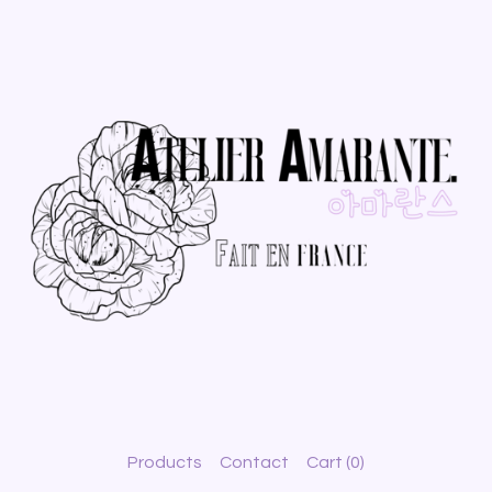
Products
Contact
Cart (
0
)