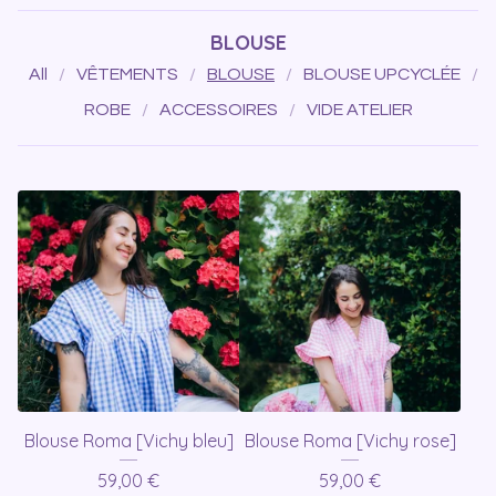
BLOUSE
All
VÊTEMENTS
BLOUSE
BLOUSE UPCYCLÉE
ROBE
ACCESSOIRES
VIDE ATELIER
Blouse Roma [Vichy bleu]
Blouse Roma [Vichy rose]
59,00
€
59,00
€