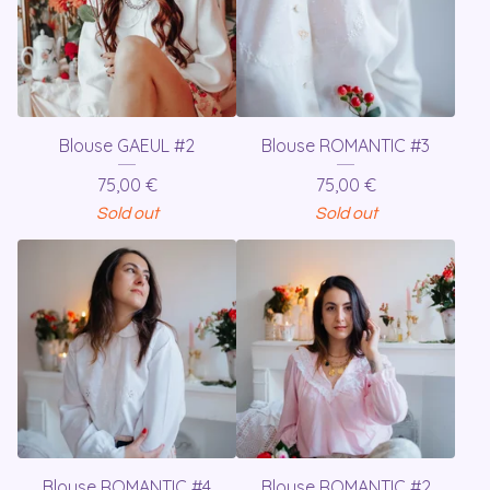
Blouse GAEUL #2
Blouse ROMANTIC #3
75,00
€
75,00
€
Sold out
Sold out
Blouse ROMANTIC #4
Blouse ROMANTIC #2