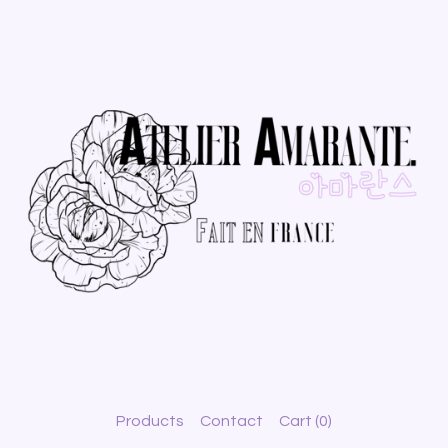
Products
Contact
Cart (
0
)