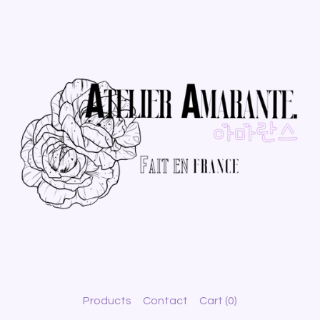
Products
Contact
Cart (
0
)