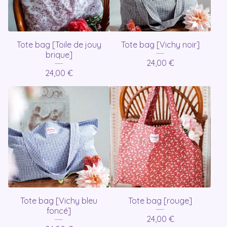
Tote bag [Toile de jouy
Tote bag [Vichy noir]
brique]
24,00
€
24,00
€
Tote bag [Vichy bleu
Tote bag [rouge]
foncé]
24,00
€