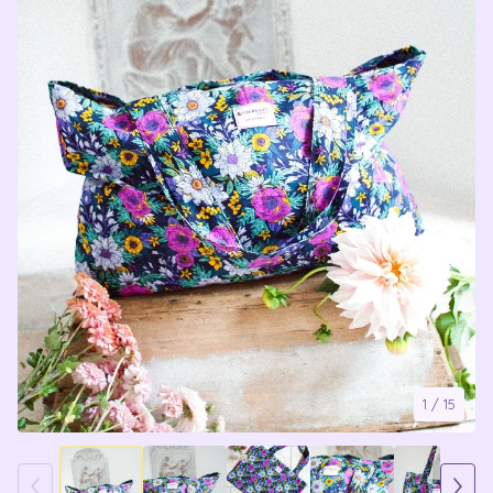
1
/ 15