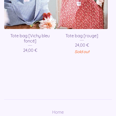
Tote bag [Vichy bleu
Tote bag [rouge]
foncé]
24,00
€
24,00
€
Sold out
Home