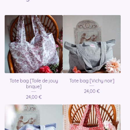
Tote bag [Toile de jouy
Tote bag [Vichy noir]
brique]
24,00
€
24,00
€