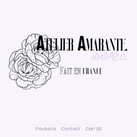
Products
Contact
Cart (
0
)