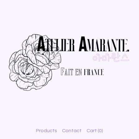
Products
Contact
Cart (
0
)