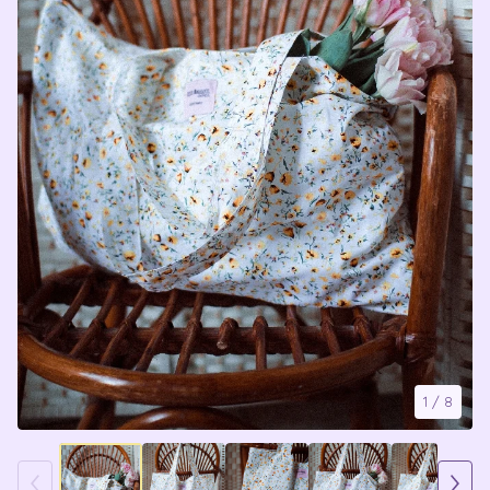
1
/ 8