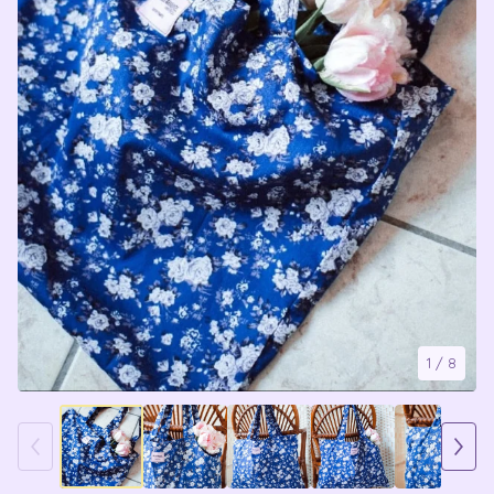
1
/ 8