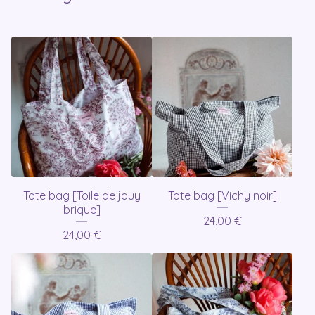
Tote bag [Toile de jouy
Tote bag [Vichy noir]
brique]
24,00
€
24,00
€