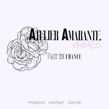
Products
Contact
Cart (
0
)